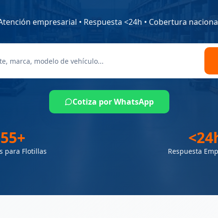
Atención empresarial • Respuesta
<
24h • Cobertura naciona
Buscar refacciones por número de parte
Cotiza por WhatsApp
55+
<24
 para Flotillas
Respuesta Empr