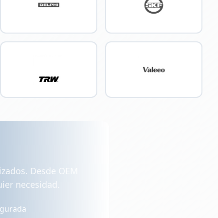
lizados. Desde OEM
ier necesidad.
egurada