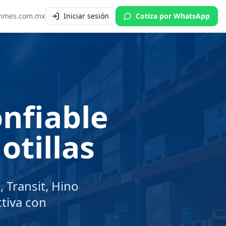
mmes.com.mx
Iniciar sesión
Cotiza por WhatsApp
onfiable
otillas
 Transit, Hino
tiva con