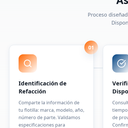
As
Proceso diseñad
Dispon
01
Identificación de
Verif
Refacción
Dispo
Comparte la información de
Consul
tu flotilla: marca, modelo, año,
tiempo 
número de parte. Validamos
de pro
especificaciones para
Confir