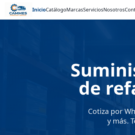
Inicio
Catálogo
Marcas
Servicios
Nosotros
Con
Suminis
de ref
Cotiza por Wh
y más. 