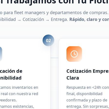
í Trabajamos con Tu Floti
o para fleet managers y departamentos de compras. 
ibilidad → Cotización → Entrega.
Rápido, claro y con
02
icación de
Cotización Empre
nibilidad
Clara
tamos inventarios en
Respuesta en <24h con
real con nuestra red
final, disponibilidad
veedores.
confirmada y plazo de
mamos existencias,
entrega. Sin sorpresas,