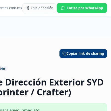
mmes.com.mx
Iniciar sesión
Cotiza por WhatsApp
Copiar link de sharing
sión
e Dirección Exterior SYD
rinter / Crafter)
 para envío inmediato