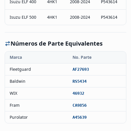
Isuzu ELF 400
4HK1
2008-2024
P543614
Isuzu ELF 500
4HK1
2008-2024
P543614
Números de Parte Equivalentes
Marca
No. Parte
Fleetguard
AF27693
Baldwin
RS5434
WIX
46932
Fram
CA9856
Purolator
A45639