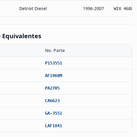
Detroit Diesel
1996-2007
WIX 46883
 Equivalentes
No. Parte
P153551
AF1968M
PA2705
CA6623
GA-3551
LAF1841