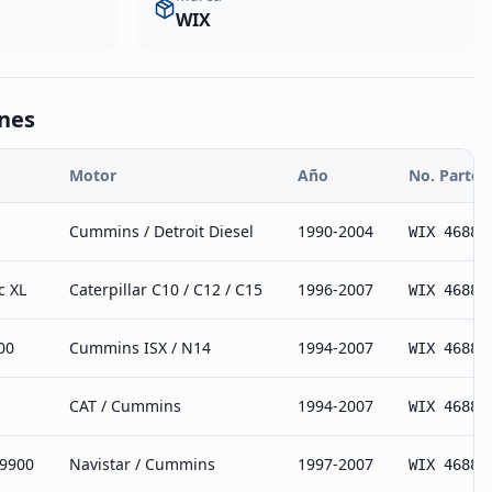
WIX
ones
Motor
Año
No. Parte
Cummins / Detroit Diesel
1990-2004
WIX 46883
c XL
Caterpillar C10 / C12 / C15
1996-2007
WIX 46883
00
Cummins ISX / N14
1994-2007
WIX 46883
CAT / Cummins
1994-2007
WIX 46883
 9900
Navistar / Cummins
1997-2007
WIX 46883