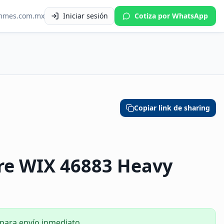
mmes.com.mx
Iniciar sesión
Cotiza por WhatsApp
Copiar link de sharing
ire WIX 46883 Heavy
 para envío inmediato