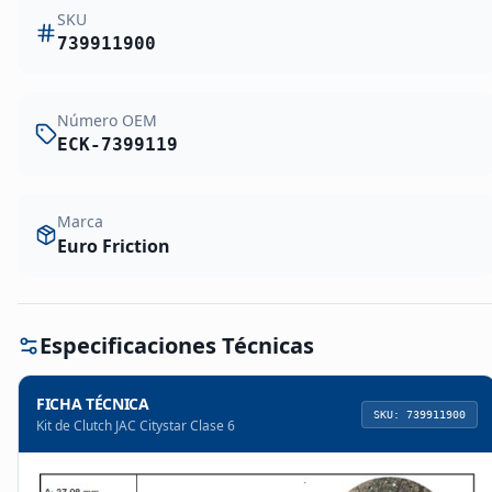
SKU
739911900
Número OEM
ECK-7399119
Marca
Euro Friction
Especificaciones Técnicas
FICHA TÉCNICA
SKU:
739911900
Kit de Clutch JAC Citystar Clase 6