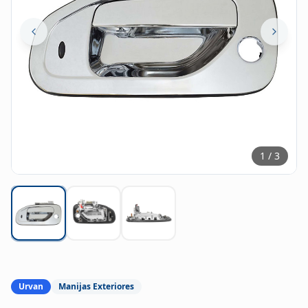
1
/
3
Urvan
Manijas Exteriores