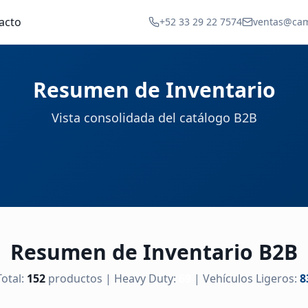
acto
+52 33 29 22 7574
ventas@ca
Resumen de Inventario
Vista consolidada del catálogo B2B
Resumen de Inventario B2B
Total:
152
productos | Heavy Duty:
69
| Vehículos Ligeros:
8