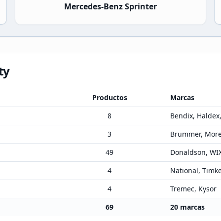
Mercedes-Benz Sprinter
ty
Productos
Marcas
8
Bendix, Haldex
3
Brummer, Mores
49
Donaldson, WI
4
National, Timk
4
Tremec, Kysor
69
20
marcas