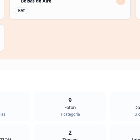
Bolsas de Aire
1
KAT
9
r
Foton
Do
ía
s
1
categoría
3
c
2
CTION
Timken
Int