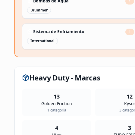
Bombas de Agua
1
Brummer
Sistema de Enfriamiento
1
International
Heavy Duty - Marcas
13
12
Golden Friction
Kyso
1
categoría
3
categor
4
3
Hino
EURO FRI