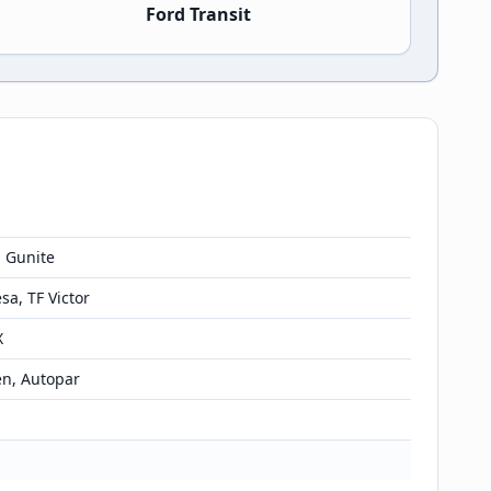
Ford Transit
, Gunite
a, TF Victor
X
en, Autopar