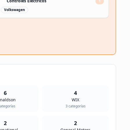
Controles Eléctricos
1
Volkswagen
6
4
naldson
WIX
ategoría
s
3
categoría
s
2
2
ernational
General Motors