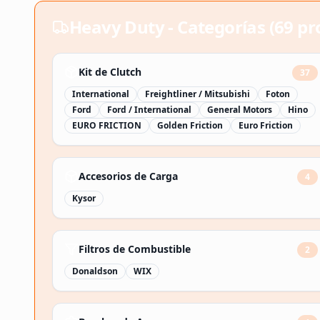
Heavy Duty - Categorías (
69
pr
Kit de Clutch
37
International
Freightliner / Mitsubishi
Foton
Ford
Ford / International
General Motors
Hino
EURO FRICTION
Golden Friction
Euro Friction
Accesorios de Carga
4
Kysor
Filtros de Combustible
2
Donaldson
WIX