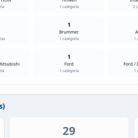
ría
1
categoría
2
c
1
Brummer
A
ía
s
1
categoría
1
c
1
Mitsubishi
Ford
Ford / 
ría
1
categoría
1
c
s)
29